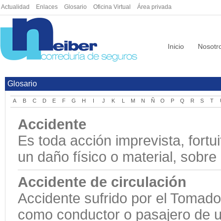
Actualidad
|
Enlaces
|
Glosario
|
Oficina Virtual
|
Área privada
Inicio
Nosotr
Glosario
A
B
C
D
E
F
G
H
I
J
K
L
M
N
Ñ
O
P
Q
R
S
T
Accidente
Es toda acción imprevista, fortu
un daño físico o material, sobre
Accidente de circulación
Accidente sufrido por el Tomado
como conductor o pasajero de u